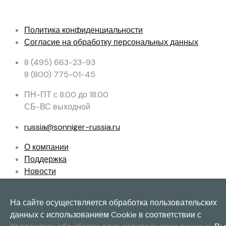
Политика конфиденциальности
Согласие на обработку персональных данных
8 (495) 663-23-93
8 (800) 775-01-45
ПН-ПТ с 8.00 до 18.00
СБ-ВС выходной
russia@sonniger-russia.ru
О компании
Поддержка
Новости
Подбор
Контакты
На сайте осуществляется обработка пользовательских
данных с использованием Cookie в соответствии с
© 2010-2022 ||| SONNIGER. Все права защищены