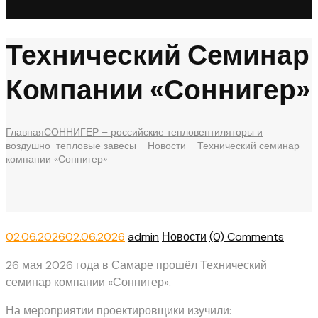
Технический Семинар
Компании «Соннигер»
Главная
СОННИГЕР – российские тепловентиляторы и
воздушно-тепловые завесы
-
Новости
-
Технический семинар
компании «Соннигер»
Posted
Author
Categories
02.06.2026
02.06.2026
admin
Новости
(0) Comments
on
26 мая 2026 года в Самаре прошёл Технический
семинар компании «Соннигер».
На мероприятии проектировщики изучили: