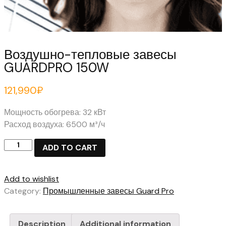
Воздушно-тепловые завесы
GUARDPRO 150W
121,990
₽
Мощность обогрева: 32 кВт
Расход воздуха: 6500 м³/ч
Воздушно-
ADD TO CART
тепловые
завесы
Add to wishlist
GUARDPRO
Category:
Промышленные завесы Guard Pro
150W
quantity
Description
Additional information