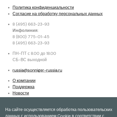
Политика конфиденциальности
Согласие на обработку персональных данных
8 (495) 663-23-93
Инфолиния:
8 (800) 775-01-45
8 (495) 663-23-93
ПН-ПТ с 8.00 до 18.00
СБ-ВС выходной
russia@sonniger-russia.ru
О компании
Поддержка
Новости
Подбор
Контакты
На сайте осуществляется обработка пользовательских
данных с использованием Cookie в соответствии с
© 2010-2025 ||| SONNIGER. Все права защищены