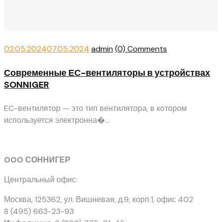
Posted
Author
02.05.2024
07.05.2024
admin
(0) Comments
on
Современные ЕС-вентиляторы в устройствах
SONNIGER
EC-вентилятор — это тип вентилятора, в котором
используется электронна�...
OOO СОННИГЕР
Центральный офис:
Москва, 125362
,
ул. Вишневая, д.9, корп.1, офис 402
8 (495) 663-23-93