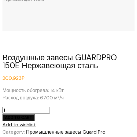
Воздушные завесы GUARDPRO
150E Нержавеющая сталь
200,923
₽
Мощность обогрева: 14 кВт
Расход воздуха: 6700 м³/ч
Воздушные
завесы
ADD TO CART
GUARDPRO
Add to wishlist
150E
Category:
Промышленные завесы Guard Pro