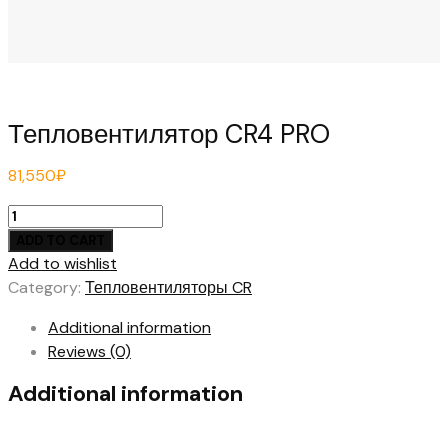
Тепловентилятор CR4 PRO
81,550
₽
Тепловентилятор
CR4
ADD TO CART
PRO
Add to wishlist
quantity
Category:
Тепловентиляторы CR
Additional information
Reviews (0)
Additional information